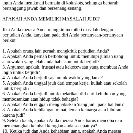
ingin Anda menikmati bermain di koinslots, sehingga bertaruh
bertanggung jawab dan bersenang-senang!
APAKAH ANDA MEMILIKI MASALAH JUDI?
Jika Anda merasa Anda mungkin memiliki masalah dengan
perjudian Anda, tanyakan pada diri Anda pertanyaan-pertanyaan
berikut:
1. Apakah orang lain pernah mengkritik perjudian Anda?
2. Apakah Anda pernah berbohong untuk menutupi jumlah uang
atau waktu yang telah anda habiskan untuk berjudi?
3. Argumen apakah, frustasi atau kekecewaan yang membuat Anda
ingin untuk berjudi?
4. Apakah Anda berjudi saja untuk waktu yang lama?
5. Apakah Anda tinggal jauh dari tempat kerja, kuliah atau sekolah
untuk berjudi?
6. Apakah Anda berjudi untuk melarikan diri dari kehidupan yang
membosankan atau hidup tidak bahagia?
7. Apakah Anda enggan menghabiskan 'uang judi' pada hal lain?
8. Apakah Anda kehilangan minat, teman keluarga atau hiburan
karena judi?
9. Setelah kalah, apakah Anda merasa Anda harus mencoba dan
memenangkan kembali kerugian anda secepatnya?
10. Ketika judi dan Anda kehabisan uang, apakah Anda merasa