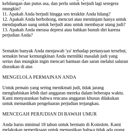
kehilangan dan putus asa, dan perlu untuk berjudi lagi sesegera
mungkin?
11. Apakah Anda berjudi hingga sen terakhir Anda hilang?
12. Apakah Anda berbohong, mencuri atau meminjam hanya untuk
mendapatkan uang untuk berjudi atau untuk membayar utang judi?
13. Apakah Anda merasa depresi atau bahkan bunuh diri karena
perjudian Anda?
Semakin banyak Anda menjawab 'ya' terhadap pertanyaan tersebut,
semakin besar kemungkinan Anda memiliki masalah judi yang
serius dan mungkin ingin mencari bantuan dan saran melalui saluran
diuraikan di atas
MENGELOLA PERMAINAN ANDA
Untuk pemain yang sering menikmati judi, tidak jarang
menghabiskan lebih dari anggaran mereka dalam beberapa waktu.
Kami menyarankan bahwa rencana anggaran khusus dilakukan
untuk memastikan pengeluaran perjudian terjangkau.
MENCEGAH PERJUDIAN DI BAWAH UMUR
Anda harus minimal 18 tahun untuk bermain di Koinslots. Kami
melakukan pemeriksaan untuk memastikan bahwa tidak ada orang