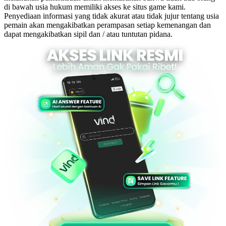
di bawah usia hukum memiliki akses ke situs game kami.
Penyediaan informasi yang tidak akurat atau tidak jujur tentang usia
pemain akan mengakibatkan perampasan setiap kemenangan dan
dapat mengakibatkan sipil dan / atau tuntutan pidana.