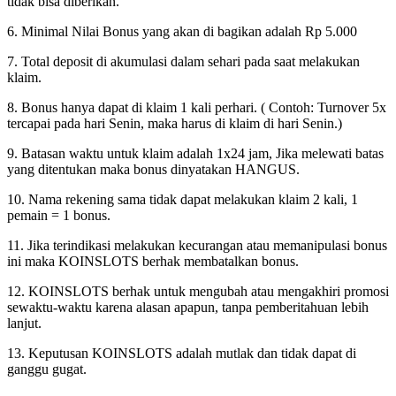
tidak bisa diberikan.
6. Minimal Nilai Bonus yang akan di bagikan adalah Rp 5.000
7. Total deposit di akumulasi dalam sehari pada saat melakukan
klaim.
8. Bonus hanya dapat di klaim 1 kali perhari. ( Contoh: Turnover 5x
tercapai pada hari Senin, maka harus di klaim di hari Senin.)
9. Batasan waktu untuk klaim adalah 1x24 jam, Jika melewati batas
yang ditentukan maka bonus dinyatakan HANGUS.
10. Nama rekening sama tidak dapat melakukan klaim 2 kali, 1
pemain = 1 bonus.
11. Jika terindikasi melakukan kecurangan atau memanipulasi bonus
ini maka KOINSLOTS berhak membatalkan bonus.
12. KOINSLOTS berhak untuk mengubah atau mengakhiri promosi
sewaktu-waktu karena alasan apapun, tanpa pemberitahuan lebih
lanjut.
13. Keputusan KOINSLOTS adalah mutlak dan tidak dapat di
ganggu gugat.