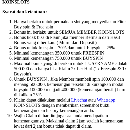
KOINSLOTS
Syarat dan ketentuan :
Hanya berlaku untuk permainan slot yang menyediakan Fitur
Buy spin & Free spin
Bonus ini berlaku untuk SEMUA MEMBER KOINSLOTS.
Bonus tidak bisa di klaim jika member Bermain dari Hasil
Bonus yang diberikan. ( Murni dari Deposit )
Bonus untuk freespin = 30% dan untuk buyspin = 25%
Minimal kemenangan 350.000 untuk FREESPIN
Minimal kemenangan 750.000 untuk BUYSPIN
Maximal bonus yang di berikan untuk 1 USERNAME adalah
500.000 dan hanya bisa Klaim 2x Per Hari (1x Freespin & 1x
Buyspin).
Untuk BUYSPIN , Jika Member membeli spin 100.000 dan
menang 500.000, kemenangan tersebut di kurangkan modal
buyspin 100.000 menjadi 400.000 (kemenangan bersih) baru
di kalikan 25%
Klaim dapat dilakukan melalui
Livechat
atau
Whatsapp
KOINSLOTS dengan memberikan screenshot bukti
kemenangan dan history kemenangan anda.
Wajib Claim di hari itu juga saat anda mendapatkan
kemenangannya. Maksimal claim 2jam setelah kemenangan,
lewat dari 2jam bonus tidak dapat di claim.