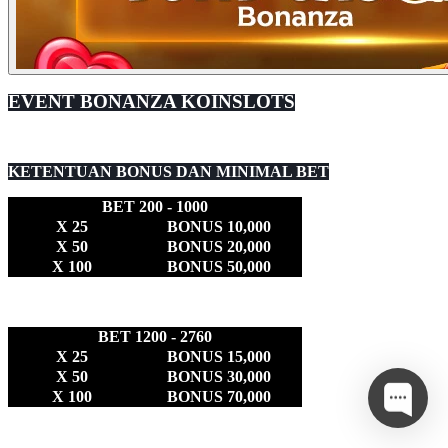
EVENT BONANZA KOINSLOTS
KETENTUAN BONUS DAN MINIMAL BET
BET 200 - 1000
X 25
BONUS 10,000
X 50
BONUS 20,000
X 100
BONUS 50,000
BET 1200 - 2760
X 25
BONUS 15,000
X 50
BONUS 30,000
X 100
BONUS 70,000