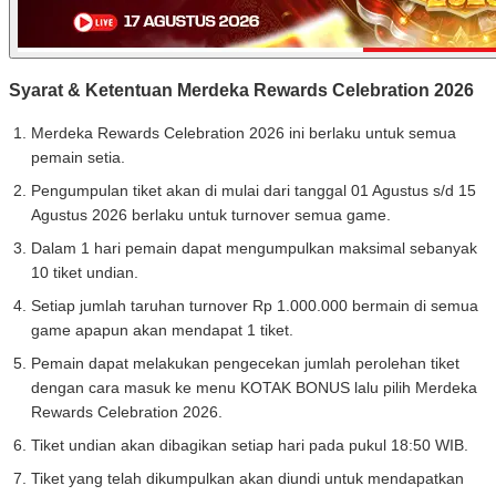
Syarat & Ketentuan Merdeka Rewards Celebration 2026
Merdeka Rewards Celebration 2026 ini berlaku untuk semua
pemain setia.
Pengumpulan tiket akan di mulai dari tanggal 01 Agustus s/d 15
Agustus 2026 berlaku untuk turnover semua game.
Dalam 1 hari pemain dapat mengumpulkan maksimal sebanyak
10 tiket undian.
Setiap jumlah taruhan turnover Rp 1.000.000 bermain di semua
game apapun akan mendapat 1 tiket.
Pemain dapat melakukan pengecekan jumlah perolehan tiket
dengan cara masuk ke menu KOTAK BONUS lalu pilih Merdeka
Rewards Celebration 2026.
Tiket undian akan dibagikan setiap hari pada pukul 18:50 WIB.
Tiket yang telah dikumpulkan akan diundi untuk mendapatkan