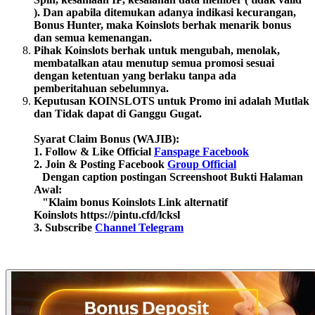
). Dan apabila ditemukan adanya indikasi kecurangan,
Bonus Hunter, maka Koinslots berhak menarik bonus
dan semua kemenangan.
Pihak Koinslots berhak untuk mengubah, menolak,
membatalkan atau menutup semua promosi sesuai
dengan ketentuan yang berlaku tanpa ada
pemberitahuan sebelumnya.
Keputusan KOINSLOTS untuk Promo ini adalah Mutlak
dan Tidak dapat di Ganggu Gugat.
Syarat Claim Bonus (WAJIB):
1. Follow & Like Official
Fanspage Facebook
2. Join & Posting Facebook
Group Official
Dengan caption postingan Screenshoot Bukti Halaman
Awal:
"Klaim bonus Koinslots Link alternatif
Koinslots
https://pintu.cfd/lcksl
3. Subscribe
Channel Telegram