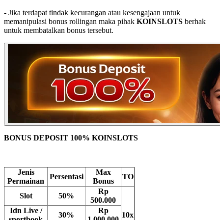
- Jika terdapat tindak kecurangan atau kesengajaan untuk
memanipulasi bonus rollingan maka pihak
KOINSLOTS
berhak
untuk membatalkan bonus tersebut.
BONUS DEPOSIT 100% KOINSLOTS
Jenis
Max
Persentasi
TO
Permainan
Bonus
Rp
Slot
50%
500.000
Idn Live /
Rp
30%
10x
sportbook
1.000.000