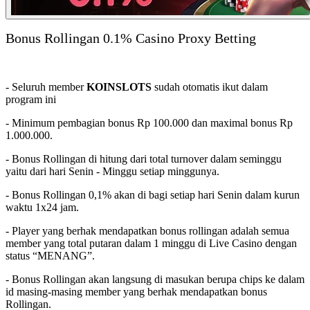
Bonus Rollingan 0.1%
Casino Proxy Betting
- Seluruh member
KOINSLOTS
sudah otomatis ikut dalam
program ini
- Minimum pembagian bonus Rp 100.000 dan maximal bonus Rp
1.000.000.
- Bonus Rollingan di hitung dari total turnover dalam seminggu
yaitu dari hari Senin - Minggu setiap minggunya.
- Bonus Rollingan 0,1% akan di bagi setiap hari Senin dalam kurun
waktu 1x24 jam.
- Player yang berhak mendapatkan bonus rollingan adalah semua
member yang total putaran dalam 1 minggu di Live Casino dengan
status “MENANG”.
- Bonus Rollingan akan langsung di masukan berupa chips ke dalam
id masing-masing member yang berhak mendapatkan bonus
Rollingan.