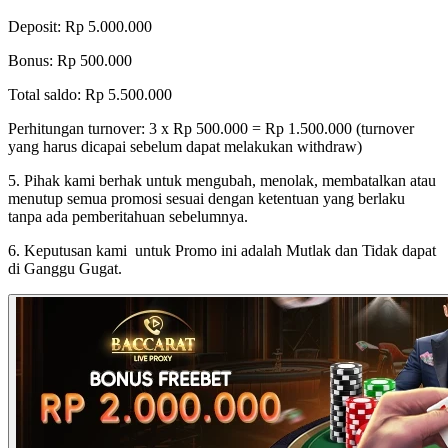
Deposit: Rp 5.000.000
Bonus: Rp 500.000
Total saldo: Rp 5.500.000
Perhitungan turnover: 3 x Rp 500.000 = Rp 1.500.000 (turnover
yang harus dicapai sebelum dapat melakukan withdraw)
5. Pihak kami berhak untuk mengubah, menolak, membatalkan atau
menutup semua promosi sesuai dengan ketentuan yang berlaku
tanpa ada pemberitahuan sebelumnya.
6. Keputusan kami untuk Promo ini adalah Mutlak dan Tidak dapat
di Ganggu Gugat.