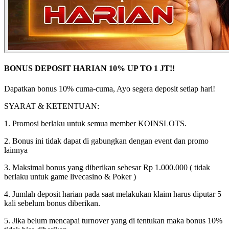
BONUS DEPOSIT HARIAN 10% UP TO 1 JT!!
Dapatkan bonus 10% cuma-cuma, Ayo segera deposit setiap hari!
SYARAT & KETENTUAN:
1. Promosi berlaku untuk semua member KOINSLOTS.
2. Bonus ini tidak dapat di gabungkan dengan event dan promo
lainnya
3. Maksimal bonus yang diberikan sebesar Rp 1.000.000 ( tidak
berlaku untuk game livecasino & Poker )
4. Jumlah deposit harian pada saat melakukan klaim harus diputar 5
kali sebelum bonus diberikan.
5. Jika belum mencapai turnover yang di tentukan maka bonus 10%