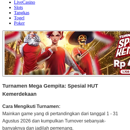
LiveCasino
Slots
Tangkas
Togel
Poker
Turnamen Mega Gempita: Spesial HUT
Kemerdekaan
Cara Mengikuti Turnamen:
Mainkan game yang di pertandingkan dari tanggal 1 - 31
Agustus 2026 dan kumpulkan Turnover sebanyak-
banyaknya dan jadilah pemenang.