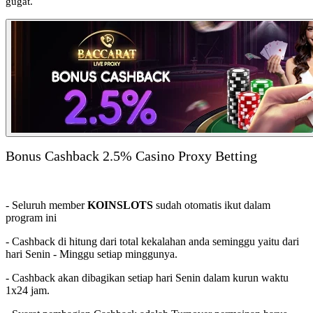
gugat.
Bonus Cashback 2.5%
Casino Proxy Betting
- Seluruh member
KOINSLOTS
sudah otomatis ikut dalam
program ini
- Cashback di hitung dari total kekalahan anda seminggu yaitu dari
hari Senin - Minggu setiap minggunya.
- Cashback akan dibagikan setiap hari Senin dalam kurun waktu
1x24 jam.